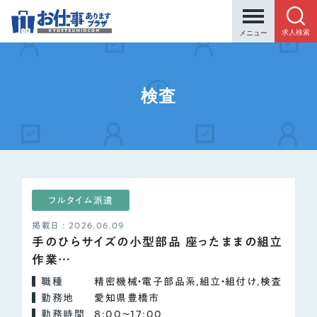
求人検索
初めての方へ
検査
福利厚生
先輩社員の声
フルタイム派遣
新着求人
掲載日 : 2026.06.09
手のひらサイズの小型部品 座ったままの組立
よくあるご質問
作業…
職種
精密機械・電子部品系,組立・組付け,検査
会社概要
勤務地
愛知県豊橋市
勤務時間
8:00～17:00