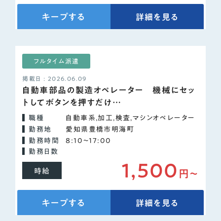
詳細を見る
フルタイム派遣
掲載日 : 2026.06.09
自動車部品の製造オペレーター 機械にセッ
トしてボタンを押すだけ…
職種
自動車系,加工,検査,マシンオペレーター
勤務地
愛知県豊橋市明海町
勤務時間
8:10～17:00
勤務日数
1,500
時給
円～
詳細を見る