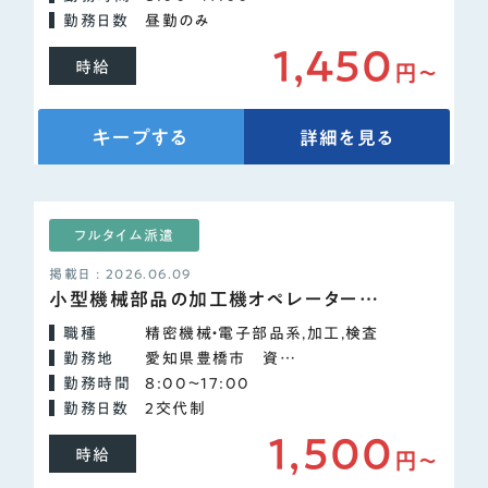
勤務日数
昼勤のみ
キープした求人
1,450
時給
円～
求人
検索
お問い合わせ
詳細を見る
フルタイム派遣
掲載日 : 2026.06.09
小型機械部品の加工機オペレーター…
職種
精密機械・電子部品系,加工,検査
勤務地
愛知県豊橋市 資…
勤務時間
8:00～17:00
勤務日数
2交代制
1,500
時給
円～