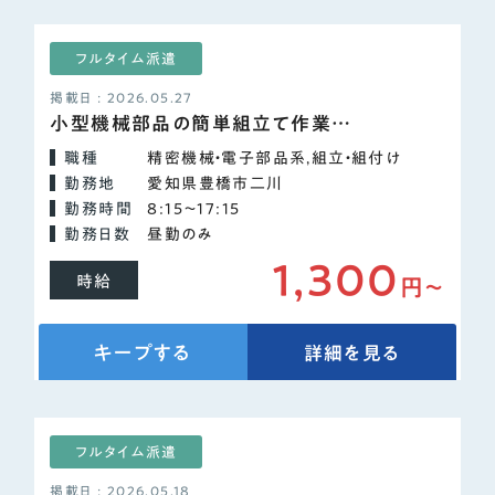
フルタイム派遣
掲載日 : 2026.05.27
小型機械部品の簡単組立て作業…
職種
精密機械・電子部品系,組立・組付け
勤務地
愛知県豊橋市二川
勤務時間
8:15～17:15
勤務日数
昼勤のみ
1,300
時給
円～
詳細を見る
フルタイム派遣
掲載日 : 2026.05.18