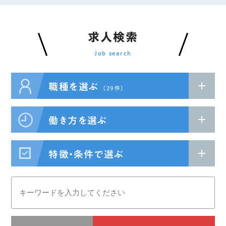
求人検索
Job search
職種を選ぶ
（29件）
働き方を選ぶ
特徴・条件で選ぶ