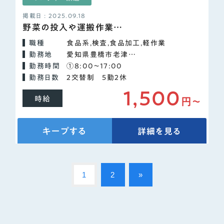
掲載日 : 2025.09.18
野菜の投入や運搬作業…
職種
食品系,検査,食品加工,軽作業
勤務地
愛知県豊橋市老津…
勤務時間
①8:00～17:00
勤務日数
2交替制 5勤2休
1,500
時給
円～
詳細を見る
1
2
»