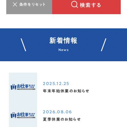
検索する
条件をリセット
新着情報
News
2025.12.25
年末年始休業のお知らせ
2026.08.06
夏季休業のお知らせ